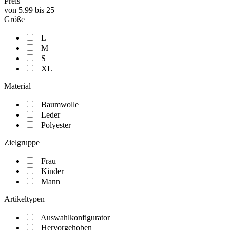
Preis
von
5.99
bis
25
Größe
L
M
S
XL
Material
Baumwolle
Leder
Polyester
Zielgruppe
Frau
Kinder
Mann
Artikeltypen
Auswahlkonfigurator
Hervorgehoben