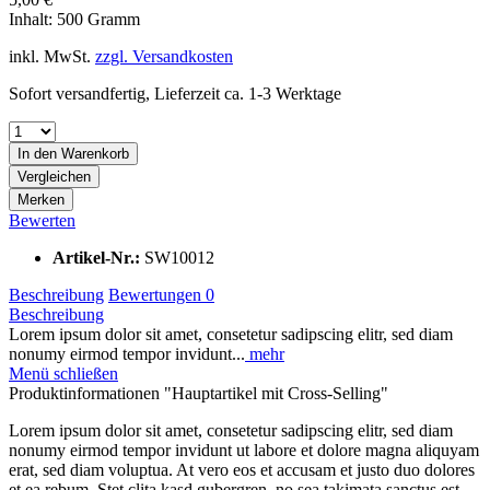
Inhalt:
500 Gramm
inkl. MwSt.
zzgl. Versandkosten
Sofort versandfertig, Lieferzeit ca. 1-3 Werktage
In den
Warenkorb
Vergleichen
Merken
Bewerten
Artikel-Nr.:
SW10012
Beschreibung
Bewertungen
0
Beschreibung
Lorem ipsum dolor sit amet, consetetur sadipscing elitr, sed diam
nonumy eirmod tempor invidunt...
mehr
Menü schließen
Produktinformationen "Hauptartikel mit Cross-Selling"
Lorem ipsum dolor sit amet, consetetur sadipscing elitr, sed diam
nonumy eirmod tempor invidunt ut labore et dolore magna aliquyam
erat, sed diam voluptua. At vero eos et accusam et justo duo dolores
et ea rebum. Stet clita kasd gubergren, no sea takimata sanctus est